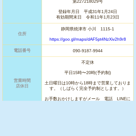
第227218029号
登録年月日 平成31年1月24日
有効期間末日 令和11年1月23日
静岡県焼津市 小川 1115-1
住所
https://goo.gl/maps/dAF5pt4NzXiv2h9r8
電話番号
090-9187-9944
不定休
平日15時〜20時(予約制)
営業時間
土日曜日は10時から18時まで営業しておりま
店休日
す。（しばらく完全予約制とします。）
お手数おかけしますがメール 電話 LINEに
てご連絡下さい。
rin momoポーチ等各種取扱して
おります。
https://rinmomo.base.shop